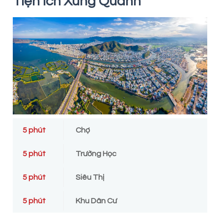
Tiện Ích Xung Quanh
nước, kèm theo các tiện ích như việc xây dựng biệt thự
ven hồ và các cơ sở hạ tầng công cộng.
Các tiện ích của Khu đô thị Diêm Vân
Trong tiểu khu khu du lịch sinh thái, quy hoạch bao
gồm nhiều công trình như:
Công viên chủ đề.
Khu vực quảng trường với màn trình diễn nhạc nước.
Công viên sinh thái thú vị và độc đáo.
Khách sạn và khu nghỉ dưỡng.
5 phút
Chợ
Dự kiến dân số của Khu đô thị Diêm Vân là khoảng
7.500 người. Các công trình xây dựng công cộng sẽ
5 phút
Trường Học
cao từ 2 đến 3 tầng, trong khi các tòa chung cư
thương mại kết hợp sẽ có độ cao khoảng 28 tầng. Tại
5 phút
Siêu Thị
khu du lịch sinh thái, sẽ có khách sạn 5 sao với độ cao
từ 6 đến 12 tầng.
5 phút
Khu Dân Cư
Tiến độ thực hiện dự án Khu đô thị và du lịch sinh thái