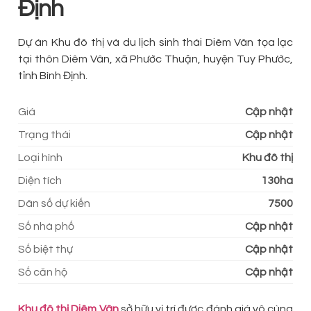
Định
Dự án Khu đô thị và du lịch sinh thái Diêm Vân tọa lạc
tại thôn Diêm Vân, xã Phước Thuận, huyện Tuy Phước,
tỉnh Bình Định.
Giá
Cập nhật
Trạng thái
Cập nhật
Loại hình
Khu đô thị
Diện tích
130ha
Dân số dự kiến
7500
Số nhà phố
Cập nhật
Số biệt thự
Cập nhật
Số căn hộ
Cập nhật
Khu đô thị Diêm Vân
sở hữu vị trí được đánh giá vô cùng