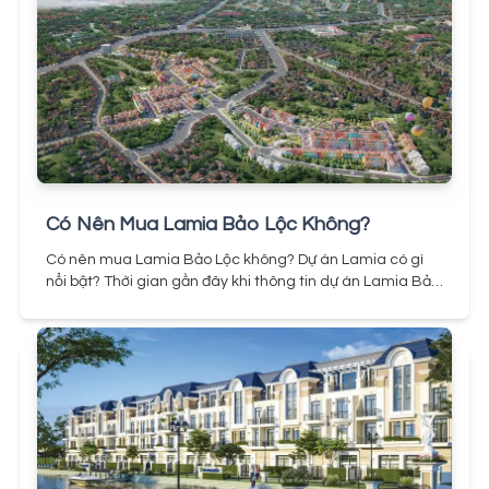
Nghĩa Đức Hòa Long An có tổng vốn đầu tư dự kiến là
phẩm được thiết kế linh hoạt với diện tích đất đa dạng từ
28.257,8 tỷ đồng, tương đương khoảng 1,2 tỷ USD. Dự kiến
90m² đến 100m², cùng với chiều cao tầng 3-4 tầng, tạo
thời gian thực hiện dự án là trong khoảng 6 năm kể từ khi
nên những không gian sống rộng rãi và nhiều tiện ích.
nhà đầu tư được phê duyệt. Đây là một dự án quy mô lớn
với mục tiêu phát triển một khu đô thị hiện đại và bền
vững tại tỉnh Long An.
Có Nên Mua Lamia Bảo Lộc Không?
Có nên mua Lamia Bảo Lộc không? Dự án Lamia có gì
nổi bật? Thời gian gần đây khi thông tin dự án Lamia Bảo
Lộc được tung thị trường, rất nhiều câu hỏi được đặt ra
cho dành cho dự án, liệu đây có phải là một dự án đáng
để đầu tư? Sau đây là một số thông tin nổi bật được
Landz cập nhật mới nhất về dự án.
Lamia Bảo Lộc được
biết đến là một trong những dự án Nhà Phố & Biệt Thự
1/500 đầu tiên của Bảo Lộc, dự án được quy hoạch thiết
kế chỉnh chu về tiện ích nội khu, không gian sống, đường
giao thông ...
Pháp lý cũng là một điểm mạnh của Lamia
Bảo Lộc (tên pháp lý: khu dân cư Đô Thị Xanh), dự án đã