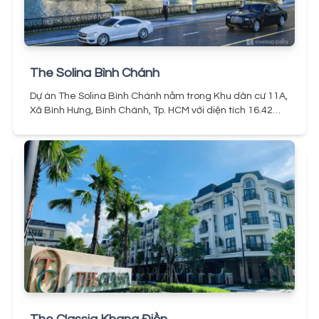
có phê duyệt 1/500 và giấy phép xây dựng hạ tầng, một
trong những yếu tố pháp lý tiên quyết khi bắt đầu triển
khai.
Lamia Bảo Lộc sở hữu vị trí trung tâm
Lamia có vị trí
thuận tiện
Lamia Bảo Lộc nằm trên mặt tiền đường Quốc
Lộ 20 (Trần Phú) thuộc thành phố Bảo Lộc, Tỉnh Lâm
The Solina Bình Chánh
Đồng. Đây là tuyến đường chính tại địa phương khi đi tới
Đà Lạt, về TP HCM hay các tỉnh thành lân cận
Xung
Dự án The Solina Bình Chánh nằm trong Khu dân cư 11A,
quanh dự án là khu trung tâm thành phố, mọi tiện ích
Xã Bình Hưng, Bình Chánh, Tp. HCM với diện tích 16.42
ngoại khu đều đã có sẵn từ dịch vụ mua sắm, ăn uống,
hecta bao gồm căn hộ, nhà phố, biệt thự. Năm 2015,
nghỉ dưỡng du lịch, trường học hay đến dịch vụ Y Tế… Có
UBND TP duyệt quy hoạch cho BCCI làm chủ đầu tư.
thể kể ra một số tiện ích nổi bật gần Lamia Lâm Đồng
Năm 2018, Khang Điền hoán đổi cổ phiếu với BCCI để trở
như:
Khu trung tâm hành chính thành phố Bảo
thành chủ sở hữu của toàn bộ các dự án và quỹ đất.
LộcVincom Plaza,Siêu thị Co.op MartChợ Bảo Lộc, Chợ
Nằm gần ngã tư Quốc lộ 50 và Nguyễn Văn Linh, vị trí đắc
Bảo LâmĐại Học Tôn Đức Thắng, Trường Trung cấp Bảo
địa tại Khu Nam Sài Gòn. Cư dân có thể dễ dàng đi đến
LộcThác Cầu Đôi, Hồ Lộc Thanh, Hồ Nam Phương, Thác
trung tâm thành phố, khu đô thị Phú Mỹ Hưng và các tỉnh
D’amBriChùa Linh Quy Pháp ẤnBến xe mới Bảo LộcBệnh
Miền Tây. Dự án đối diện các khu quy hoạch giáo dục,
viện tỉnh Lâm Đồng II
Xét về tiện ích ngoại khu, dự án
như Đại học Văn Hiến, Đại học Kinh Tế Tp.HCM, Đại học
Lamia Bảo nên mua khi khách hàng muốn sở hữu căn
Kinh tế – Tài Chính,… và khu Làng đại học. Khi các trường
biệt thự View đồi núi có khí hậu mát mẻ nhưng vẫn đảm
đại học được hoàn thành, sẽ tạo ra một cộng đồng rộng
bảo được tiện ích liền kề không phải di chuyển xa. Thuận
lớn với các dịch vụ và tiện ích phát triển.
tiện cho cuộc sống hằng ngày hay có nhu cầu cho thuê
lại kinh doanh dịch vụ nghỉ dưỡng cao cấp.
Lamia Bảo