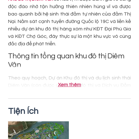
độc đáo nhờ tận hưởng thiên nhiên hùng vĩ và được
bao quanh bởi hệ sinh thái đầm tự nhiên của đầm Thị
Nại. Nằm sát cạnh tuyến đường Quốc lộ 19C và liền kề
nhiều dự án khu đô thị hàng xóm như KĐT Đại Phú Gia
và KĐT Chợ Góc, đây thực sự là một khu vực vô cùng
đắc địa để phát triển.
Thông tin tổng quan khu đô thị Diêm
Vân
Theo quy hoạch, Dự án Khu đô thị và du lịch sinh thái
Xem thêm
Diêm Vân (còn được gọi là Khu đô thị và Dịch vụ Đầm
Thị Nại) sẽ được chia thành ba tiểu khu sử dụng đất
như sau:
Tiện Ích
Tiểu khu 1 – Khu đô thị với diện tích 57,7ha: Khu vực này
dành cho quy hoạch đất ở mới, các tòa chung cư
thương mại và dịch vụ liên quan đến du lịch phục vụ
cho khu đô thị.