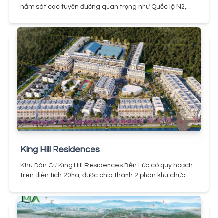
nằm sát các tuyến đường quan trọng như Quốc lộ N2,
tuyến đường Hồ Chí Minh - Cao tốc phía Tây, và đường
vành đai 4 thành phố Hồ Chí Minh. Điều này giúp cư dân
dễ dàng di chuyển đến trung tâm thành phố và các
vùng lân cận một cách thuận tiện.
Tổng quan Khu đô thị
mới Hậu Nghĩa - Đức Hòa
Dự án có quy mô sử dụng đất
lên đến khoảng 197,2 ha và dự kiến sẽ đón hơn 40.000 cư
dân. Trong dự án, sẽ xây dựng 517 căn biệt thự, bao gồm
cả biệt thự đơn lập và biệt thự song lập với chiều cao tối
đa 5 tầng.
Ngoài ra, dự án còn bao gồm 4.510 căn nhà
thương mại (shophouse) và nhà phố liền kề, cũng có
chiều cao tối đa là 5 tầng. Khu tái định cư có 491 lô đất và
được quy hoạch với 5 tòa chung cư cao 25 tầng và 5 tòa
nhà ở xã hội cao 5 tầng. Tất cả sẽ đi kèm với hệ thống
giao thông, y tế, giáo dục cấp đô thị và các công trình hạ
King Hill Residences
tầng kỹ thuật, hạ tầng xã hội đảm bảo cho cư dân.
Chủ
đầu tư của dự án là Công ty Cổ phần Phát triển Thành
Khu Dân Cư King Hill Residences Bến Lức có quy hoạch
Phố Xanh, một công ty con của Vinhomes, với giám đốc
trên diện tích 20ha, được chia thành 2 phân khu chức
đại diện là bà Nguyễn Thục Hiền. Công ty có trụ sở tại 72
năng chính: Phân khu Hoàng Kim - The Golden và Phân
đường Lê Thánh Tôn, phường Bến Nghé, quận 1, thành
khu Bạch Kim - The Platinum.
Với các loại hình chính là
phố Hồ Chí Minh, Việt Nam, và đang trực tiếp quản lý dự
nhà phố, shophouse và biệt thự sân vườn, khu dân cư
án Vinhomes Grand Park.
Dự án của Vinhomes tại Hậu
mang đến nhiều lựa chọn cho khách hàng, các sản