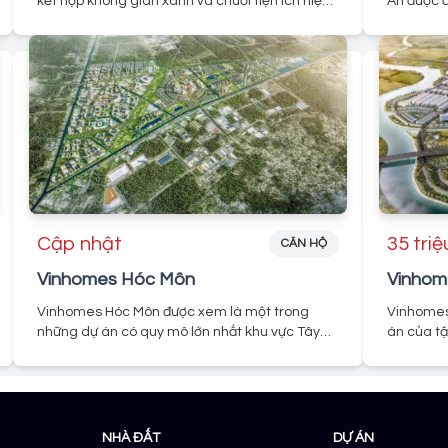
kết hợp không gian xanh và chuỗi tiện ích hiện
An được đ
đại, mang đến một môi trường sống đẳng cấp
phố thu n
và bền vững. Dự án được quy hoạch trên diện
gần gũi v
tích 197,22 ha, bao gồm nhiều loại hình nhà ở
nước.
đa dạng như biệt thự, nhà phố thương mại,
chung cư cao tầng và khu nhà ở xã hội.
Cập nhật
35 tri
CĂN HỘ
Vinhomes Hóc Môn
Vinhom
Vinhomes Hóc Môn được xem là một trong
Vinhomes
những dự án có quy mô lớn nhất khu vực Tây
án của tậ
Bắc TP HCM, với tổng diện tích dự kiến lên đến
phố Thủ Đ
880ha.
2023. Với
44.000 că
cấp…
NHÀ ĐẤT
DỰ ÁN