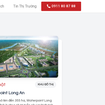
ạch
Tin Thị Trường
0911 80 87 88
hật
KHU ĐÔ THỊ
oint Long An
ô lên đến 355 ha, Waterpoint Long