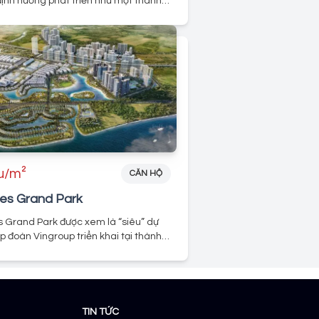
ịnh hướng phát triển như một thành
hỏ, đầy đủ tiện nghi khép kín nhưng
ới môi trường thiên nhiên và sông
ệu/m²
CĂN HỘ
es Grand Park
 Grand Park được xem là “siêu” dự
p đoàn Vingroup triển khai tại thành
ức, Tp Hcm tính tới thời điểm năm
 quy mô 272ha, hơn 70 block căn hộ,
n hộ, + hàng trăm tiện ích nội khu cao
TIN TỨC