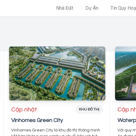
Nhà Đất
Dự Án
Tin Quy Ho
Cập nhật
Cập n
KHU ĐÔ THỊ
Vinhomes Green City
Waterp
Vinhomes Green City là khu đô thị thông minh
Với quy m