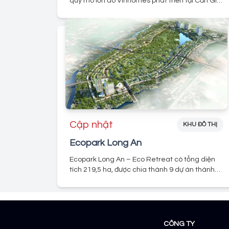
quy mô lớn do Vinhomes phát triển tại Cần Giờ,
TP.HCM có tổng diện tích lên đến 2.870 ha.
được định hướng phát triển theo tiêu chuẩn
ESG (môi trường – xã hội – quản trị) đầu tiên tại
Việt Nam, mang lại sự kết hợp giữa hiện đại,
bền vững và thân thiện với thiên nhiên.
Cập nhật
KHU ĐÔ THỊ
Ecopark Long An
Ecopark Long An – Eco Retreat có tổng diện
tích 219,5 ha, được chia thành 9 dự án thành
phần. Về hướng phía bắc, giáp với khu dân cư
Ấp 3, Ấp 4 và sông Bến Lức; về phía đông, giáp
với khu dân cư Ấp 3 và Ấp Thanh Hiệp; về phía
nam, tiếp giáp khu dân cư Ấp 4 và tuyến đường
giao thông hiện trạng; cuối cùng, về phía tây,
CÔNG TY