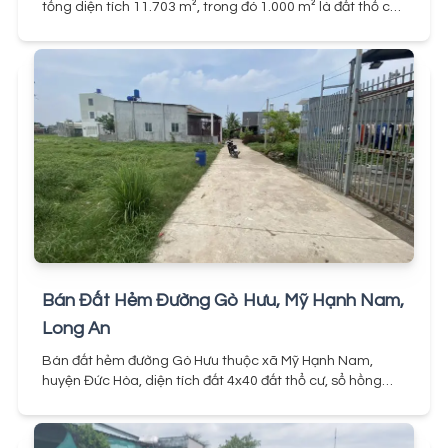
tổng diện tích 11.703 m², trong đó 1.000 m² là đất thổ cư.
Đất có mặt tiền rộng 14m, dài 48m, đặc biệt nở hậu, tiếp
giáp khu dân cư, thuận lợi cho xây dựng, kinh doanh
hoặc đầu tư lâu dài.
Bán Đất Hẻm Đường Gò Hưu, Mỹ Hạnh Nam,
Long An
Bán đất hẻm đường Gò Hưu thuộc xã Mỹ Hạnh Nam,
huyện Đức Hòa, diện tích đất 4x40 đất thổ cư, sổ hồng
riêng mua bán sang tên nhanh chóng. Khu vực đã có
nhiều nhà dân xung quanh, tiện ích đang hình thành
nhộn nhịp sầm uất.
Đất tiện xây nhà ở liền, kinh doanh