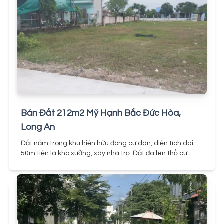
dãy trọ, chiều dài đất là lợi thế. Giá bán 1,25 tỷ, đường
hiện tại là bê tông 4m, tương lai có thể mở rộng đường
nhựa lớn.
Đã Bán
Bán Đất 212m2 Mỹ Hạnh Bắc Đức Hòa,
Long An
Đất nằm trong khu hiện hữu đông cư dân, diện tích dài
50m tiện là kho xưởng, xây nhà trọ. Đất đã lên thổ cư
hoàn toàn, pháp lý minh bạch, yên tâm mua bán.
Gần
nhiều khu công nghiệp lớn như KCN Xuyên Á, KCN Đức
Thuận Long An, KCN Hai My ... Cách vài trăm mét là trục
đường chính DT 824, đây nơi có lưu lượng khu dân cư sinh
sống, buôn bán, kinh doanh đông nhất tại Long An.