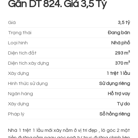
Gần DT 824. Giá 3,5 Tỷ
Giá
3,5 tỷ
Trạng thái
Đang bán
Loại hình
Nhà phố
Diện tích đất
293 m²
Diện tích xây dựng
370 m²
Xây dựng
1 trệt 1 lầu
Hình thức sử dụng
Sử dụng riêng
Ngân hàng
Hỗ trợ vay
Xây dựng
Tự do
Pháp lý
Sổ hồng riêng
Nhà 1 trệt 1 lầu mới xây nằm ở vị trí đẹp , lô góc 2 mặt
tiền đường nằm ngay góc ngã tư trục đường chính liên