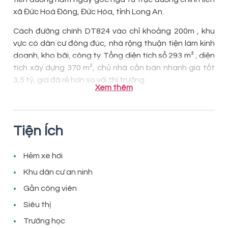
xã Đức Hoà Đông, Đức Hòa, tỉnh Long An.
Cách đường chính DT824 vào chỉ khoảng 200m , khu
vực có dân cư đông đúc, nhà rộng thuận tiện làm kinh
doanh, kho bãi, công ty. Tổng diện tích sổ 293 m² , diện
tích xây dựng 370 m², chủ nhà cần bán nhanh giá tốt
3,5 tỷ, giá đã rẻ hơn so với thị trường.
Xem thêm
Tiện Ích
Hẻm xe hơi
Khu dân cư an ninh
Gần công viên
Siêu thị
Trường học