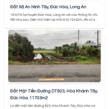
Đất Xã An Ninh Tây, Đức Hòa, Long An
18 lô F0 tại Huyện Đức Hòa, Long An với các thông tin chi
tiết như sau:
Diện tích hiện tại mỗi lô là 10x32m, đã có sổ
đỏ thổ cư đầy đủ. Đường bê tông 5m (đang trong quá
trình thi công)Vị trí đắc địa, nằm trên đường Hồ Chí Minh,
gần khu công nghiệp Lộc Giang.Giá bán chỉ 1,2 tỷ/lô cho
diện tích 320m²
Đặc biệt: Hỗ trợ tách thành 2 lô, 5x32m
cho những khách hàng có nhu cầu
Đất Mặt Tiền Đường DT823, Hòa Khánh Tây,
Đức Hòa. 11703m2
Lô đất mặt tiền đường 823, Hòa Khánh Tây, Đức Hòa có