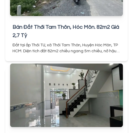
Bán Đất Thới Tam Thôn, Hóc Môn. 82m2 Giá
2,7 Tỷ
Đất tại ấp Thới Tứ, xã Thới Tam Thôn, Huyện Hóc Môn, TP
HCM. Diện tích đất 82m2 chiều ngang 5m chiều, nở hậu
7,5m. Đất thổ cư 100%, khu vực khu dân cư ở đông đúc,
xây dựng tự do, đừng thoáng thông nhiều hướng ra Đặng
Thúc Vịnh, Tô Ký thuận tiện đi về trung tâm,