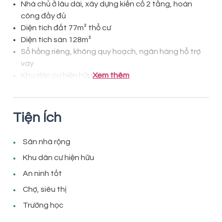
Nhà chủ ở lâu dài, xây dựng kiến cố 2 tầng, hoàn
công đầy đủ
Diện tích đất 77m² thổ cư
Diện tích sàn 128m²
Sổ hồng riêng, không quy hoạch, ngân hàng hỗ trợ
vay
Khu dân cư hiện hữu, ở kín nhà
Xem thêm
Tiện Ích
Sân nhà rộng
Khu dân cư hiện hữu
An ninh tốt
Chợ, siêu thị
Trường học