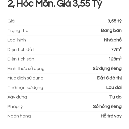
2, Hóc Môn. Giá 3,55 Tỷ
Giá
3,55 tỷ
Trạng thái
Đang bán
Loại hình
Nhà phố
Diện tích đất
77m²
Diện tích sàn
128m²
Hình thức sử dụng
Sử dụng riêng
Mục đích sử dụng
Đất ở đô thị
Thời hạn sử dụng
Lâu dài
Xây dựng
Tự do
Pháp lý
Sổ hồng riêng
Ngân hàng
Hỗ trợ vay