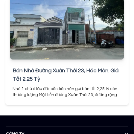
Bán Nhà Đường Xuân Thới 23, Hóc Môn. Giá
Tốt 2,25 Tỷ
Nhà 1 chủ ở lâu đời, cần tiền nên gửi bán tốt 2,25 tỷ còn
thương lượng.Mặt tiền đường Xuân Thới 23, đường rộng 2
làn xe di chuyển thoải mái.Đường nhựa, diện tích
43m2Khu dân cư hiện hữu, an ninh, tiện ích đầy đủ…