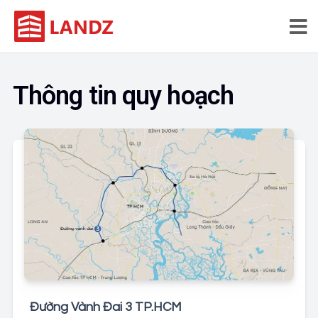
Thông tin quy hoạch
Đường Vành Đai 3 TP.HCM