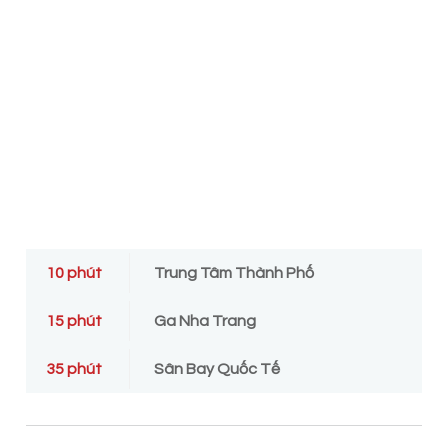
Garden Villa
– bao quanh bởi vườn cây xanh mát,
không gian yên tĩnh.
Oceanview Villa
– view trực diện biển, tầm nhìn khoáng
đạt ra vịnh Nha Trang.
Nature Villa
– gần kề núi Cô Tiên, hòa mình với thiên
nhiên nguyên bản.
Hidden Villa
– vị trí biệt lập, đảm bảo sự riêng tư tuyệt
đối.
Villa Dốc Hoa
– thiết kế theo ý tưởng con đường hoa
Lombard (San Francisco), độc đáo và giàu tính nghệ
thuật.
10 phút
Trung Tâm Thành Phố
Chuỗi tiện ích đẳng cấp quốc tế
15 phút
Ga Nha Trang
Cư dân La Tiên Villa sẽ được trải nghiệm hệ sinh thái
tiện ích 5 sao thuộc đại đô thị Libera Nha Trang:
35 phút
Sân Bay Quốc Tế
Beach Club riêng tư – tận hưởng trọn vẹn không gian
biển
Boutique House – phố thương mại, mua sắm, ẩm