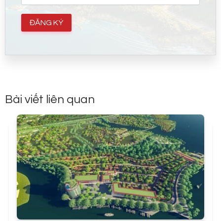
đồng
Gói nghỉ dưỡng 5 sao trị giá gần 100 triệu đồng
Miễn phí quản lý 1 năm đầu tiên
Chính sách bán hàng linh hoạt giúp khách hàng dễ
dàng sở hữu biệt thự biển cao cấp, đồng thời mang lại
lợi thế cho các nhà đầu tư muốn tối ưu dòng tiền.
Sự kết hợp của những “ông lớn” trong lĩnh vực bất động
Bài viết liên quan
sản và xây dựng giúp La Tiên Villa có nền tảng vững
chắc, đảm bảo chất lượng và giá trị bền vững.
Tiềm năng đầu tư La Tiên Villa Nha
Trang
Vị trí hiếm có:
Quỹ đất ven biển trung tâm Nha Trang
ngày càng khan hiếm, đặc biệt tại khu vực Bãi Tiên.
Thiết kế độc đáo:
Biệt thự “biết thở” – tối ưu khí hậu,
hòa quyện thiên nhiên, khác biệt hoàn toàn với các dự
án khác.