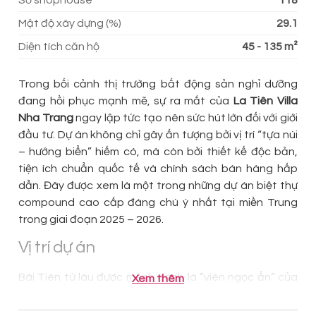
Số shophouse
118
Mật độ xây dựng (%)
29.1
Diện tích căn hộ
45 - 135 m²
Trong bối cảnh thị trường bất động sản nghỉ dưỡng
đang hồi phục mạnh mẽ, sự ra mắt của
La Tiên Villa
Nha Trang
ngay lập tức tạo nên sức hút lớn đối với giới
đầu tư. Dự án không chỉ gây ấn tượng bởi vị trí “tựa núi
– hướng biển” hiếm có, mà còn bởi thiết kế độc bản,
tiện ích chuẩn quốc tế và chính sách bán hàng hấp
dẫn. Đây được xem là một trong những dự án biệt thự
compound cao cấp đáng chú ý nhất tại miền Trung
trong giai đoạn 2025 – 2026.
Vị trí dự án
Bãi Tiên từ lâu được mệnh danh là “viên ngọc ẩn” của
Xem thêm
Nha Trang, hội tụ cảnh quan thiên nhiên nguyên sơ,
không gian biển – núi – vịnh hài hòa.
La Tiên Villa
tọa