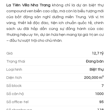
La Tiên Villa Nha Trang
không chỉ là dự án biệt thự
compound ven biển cao cấp, mà còn là biểu tượng mới
của bất động sản nghỉ dưỡng miền Trung. Với vị trí
vàng, thiết kế độc đáo, tiện ích chuẩn quốc tế, chính
sách ưu đãi hấp dẫn cùng sự đồng hành của các
thương hiệu uy tín, dự án hứa hẹn mang lại giá trị an cư
– đầu tư vượt trội cho chủ nhân.
Giá
12,7 tỷ
Trạng thái
Đang bán
Loại hình
Biệt thự
Diện tích
200,000 m²
Số block
7
Số căn hộ
1000
Số office-tel
95