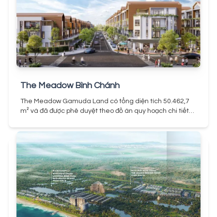
xây dựng các công trình và hoàn thành, để đưa vào hoạt
trọng và đầy đủ cho bước đầu để có thể triển khai đúng
động.
tiến độ dự án, hoàn thiện bàn giao sản phẩm cho khách
hàng.
The Meadow Bình Chánh
The Meadow Gamuda Land có tổng diện tích 50.462,7
m² và đã được phê duyệt theo đồ án quy hoạch chi tiết
xây dựng đô thị 1/2000 Chỉnh trang trục đường Vĩnh Lộc
(Hương lộ 80) tại xã Vĩnh Lộc B và xã Phạm Văn Hai,
huyện Bình Chánh.
Dự án với tên pháp lý khu dân cư Gia
Phú do Công ty TNHH Xây dựng Kinh doanh nhà Gia Phú
là chủ đầu tư. Theo Quyết định số 4324/QĐ-UBND ngày
28 tháng 7 năm 2009 của Ủy ban nhân dân huyện Bình
Chánh đã được duyệt và xác định vị trí khu đất như sau:
phía Đông giáp đất ruộng, phía Tây giáp Kênh T15B và
khu dân cư xây dựng mới, phía Nam giáp Kênh T17 và
phía Bắc giáp Khu dân cư hiện hữu.
Tổng quan dự án