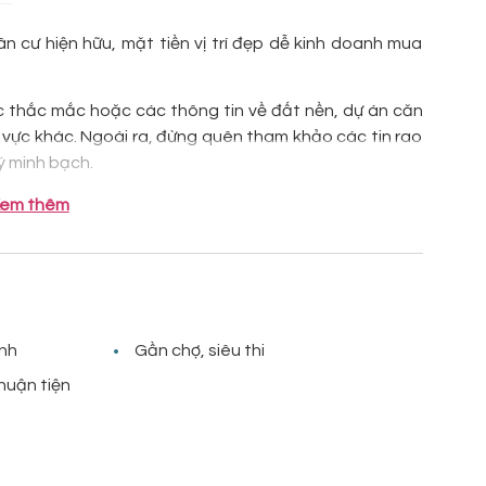
ân cư hiện hữu, mặt tiền vị trí đẹp dễ kinh doanh mua
c thắc mắc hoặc các thông tin về đất nền, dự án căn
u vực khác. Ngoài ra, đừng quên tham khảo các tin rao
lý minh bạch.
em thêm
inh
Gần chợ, siêu thi
huận tiện