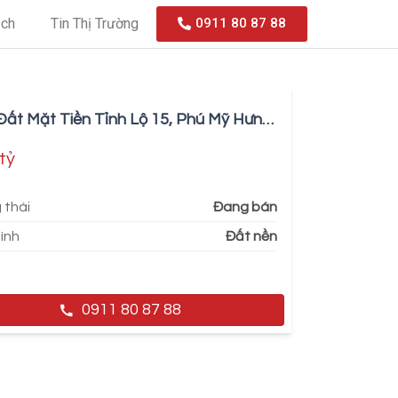
ạch
Tin Thị Trường
0911 80 87 88
Đất Mặt Tiền Tỉnh Lộ 15, Phú Mỹ Hưng
i
tỷ
 thái
Đang bán
hình
Đất nền
0911 80 87 88