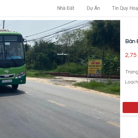
Nhà Đất
Dự Án
Tin Quy Ho
Bán 
Củ Ch
2,75 
Trạng
Loại 