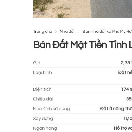
Trang chủ
Nhà đất
Bán nhà đất xã Phú Mỹ H
Bán Đất Mặt Tiền Tỉnh 
Giá
2,75 
Loại hình
Đất n
Diện tích
174 
Chiều dài
3
Mục đích sử dụng
Đất ở nông th
Xây dựng
Tự 
Ngân hàng
Hỗ trợ v