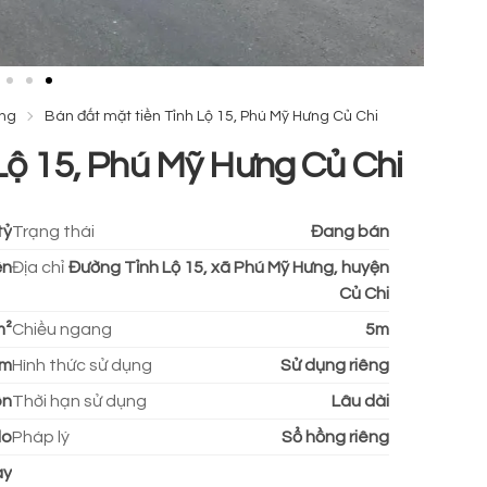
ưng
Bán đất mặt tiền Tỉnh Lộ 15, Phú Mỹ Hưng Củ Chi
Lộ 15, Phú Mỹ Hưng Củ Chi
tỷ
Trạng thái
Đang bán
ền
Địa chỉ
Đường Tỉnh Lộ 15, xã Phú Mỹ Hưng, huyện
Củ Chi
m²
Chiều ngang
5m
5m
Hình thức sử dụng
Sử dụng riêng
ôn
Thời hạn sử dụng
Lâu dài
do
Pháp lý
Sổ hồng riêng
ay