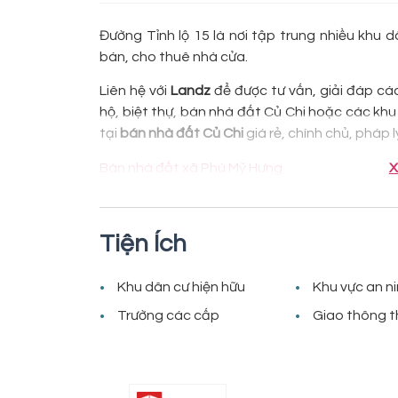
Đường Tỉnh lộ 15 là nơi tập trung nhiều khu d
bán, cho thuê nhà cửa.
Liên hệ với
Landz
để được tư vấn, giải đáp cá
hộ, biệt thự, bán nhà đất Củ Chi hoặc các kh
tại
bán nhà đất Củ Chi
giá rẻ, chính chủ, pháp 
Bán nhà đất xã Phú Mỹ Hưng
X
Tiện Ích
Khu dân cư hiện hữu
Khu vực an n
Trường các cấp
Giao thông t