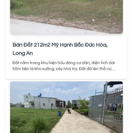
Bán Đất 212m2 Mỹ Hạnh Bắc Đức Hòa,
Long An
Đất nằm trong khu hiện hữu đông cư dân, diện tích dài
50m tiện là kho xưởng, xây nhà trọ. Đất đã lên thổ cư
hoàn toàn, pháp lý minh bạch, yên tâm mua bán.
Gần
nhiều khu công nghiệp lớn như KCN Xuyên Á, KCN Đức
Thuận Long An, KCN Hai My ... Cách vài trăm mét là trục
đường chính DT 824, đây nơi có lưu lượng khu dân cư sinh
sống, buôn bán, kinh doanh đông nhất tại Long An.