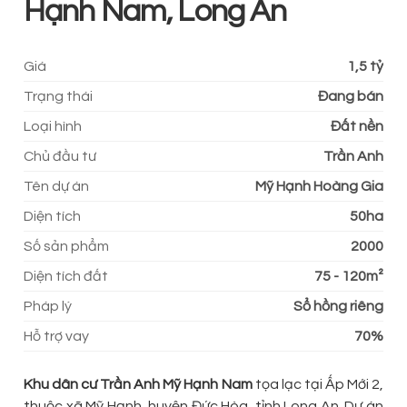
Hạnh Nam, Long An
Giá
1,5 tỷ
Trạng thái
Đang bán
Loại hình
Đất nền
Chủ đầu tư
Trần Anh
Tên dự án
Mỹ Hạnh Hoàng Gia
Diện tích
50ha
Số sản phẩm
2000
Diện tích đất
75 - 120m²
Pháp lý
Sổ hồng riêng
Hỗ trợ vay
70%
Khu dân cư Trần Anh Mỹ Hạnh Nam
tọa lạc tại Ấp Mới 2,
thuộc xã Mỹ Hạnh, huyện Đức Hòa, tỉnh Long An. Dự án