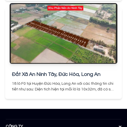
khoảng 23km.Đến bến xe Miền Tây khoảng 25km.
Giá đất
khu dân cư Xuyên Á Đức Hòa
Tại thời điểm hiện tại trong
Khu Dân Cư Xuyên Á, phần lớn các sản phẩm bất động
sản là đất thổ cư 100%, với sổ hồng riêng từng nền. Diện
tích chủ yếu của các lô đất là 5x16 hoặc 5x20. Giá bán
cho các lô đất từ 25 triệu đồng/m², khu vực được xem là
sầm uất bậc nhất tại khu vực.
Đất Xã An Ninh Tây, Đức Hòa, Long An
18 lô F0 tại Huyện Đức Hòa, Long An với các thông tin chi
tiết như sau:
Diện tích hiện tại mỗi lô là 10x32m, đã có sổ
đỏ thổ cư đầy đủ. Đường bê tông 5m (đang trong quá
trình thi công)Vị trí đắc địa, nằm trên đường Hồ Chí Minh,
gần khu công nghiệp Lộc Giang.Giá bán chỉ 1,2 tỷ/lô cho
diện tích 320m²
Đặc biệt: Hỗ trợ tách thành 2 lô, 5x32m
cho những khách hàng có nhu cầu
CÔNG TY