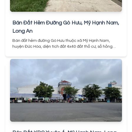
Bán Đất Hẻm Đường Gò Hưu, Mỹ Hạnh Nam,
Long An
Bán đất hẻm đường Gò Hưu thuộc xã Mỹ Hạnh Nam,
huyện Đức Hòa, diện tích đất 4x40 đất thổ cư, sổ hồng
riêng mua bán sang tên nhanh chóng. Khu vực đã có
nhiều nhà dân xung quanh, tiện ích đang hình thành
nhộn nhịp sầm uất.
Đất tiện xây nhà ở liền, kinh doanh
dãy trọ, chiều dài đất là lợi thế. Giá bán 1,25 tỷ, đường
hiện tại là bê tông 4m, tương lai có thể mở rộng đường
nhựa lớn.
Đã Bán