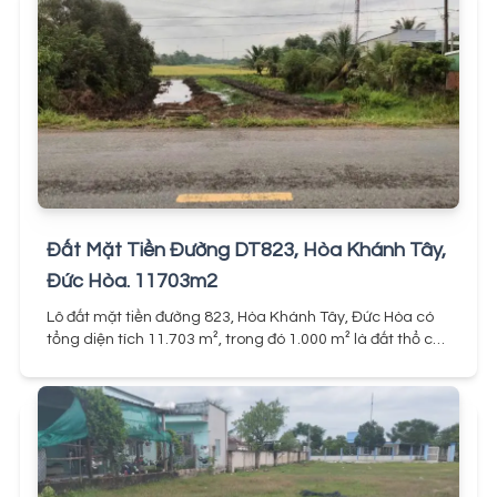
Đất Mặt Tiền Đường DT823, Hòa Khánh Tây,
Đức Hòa. 11703m2
Lô đất mặt tiền đường 823, Hòa Khánh Tây, Đức Hòa có
tổng diện tích 11.703 m², trong đó 1.000 m² là đất thổ cư.
Đất có mặt tiền rộng 14m, dài 48m, đặc biệt nở hậu, tiếp
giáp khu dân cư, thuận lợi cho xây dựng, kinh doanh
hoặc đầu tư lâu dài.