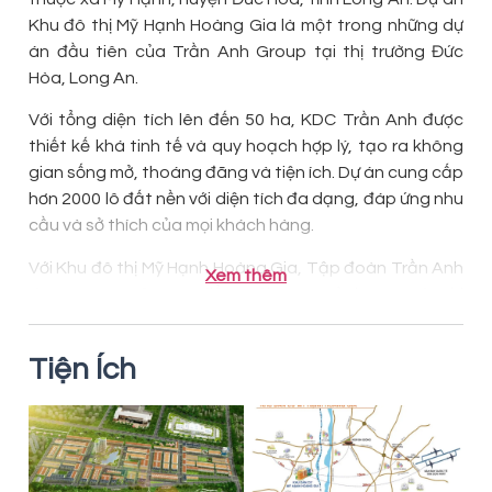
Khu đô thị Mỹ Hạnh Hoàng Gia là một trong những dự
án đầu tiên của Trần Anh Group tại thị trường Đức
Hòa, Long An.
Với tổng diện tích lên đến 50 ha, KDC Trần Anh được
thiết kế khá tinh tế và quy hoạch hợp lý, tạo ra không
gian sống mở, thoáng đãng và tiện ích. Dự án cung cấp
hơn 2000 lô đất nền với diện tích đa dạng, đáp ứng nhu
cầu và sở thích của mọi khách hàng.
Với Khu đô thị Mỹ Hạnh Hoàng Gia, Tập đoàn Trần Anh
Xem thêm
đã tạo nên một tâm điểm mới trong cảnh quan đô thị
Đức Hòa, Long An, mang lại không gian sống đẳng cấp
và chất lượng cho cộng đồng cư dân và nhà đầu tư.
Tiện Ích