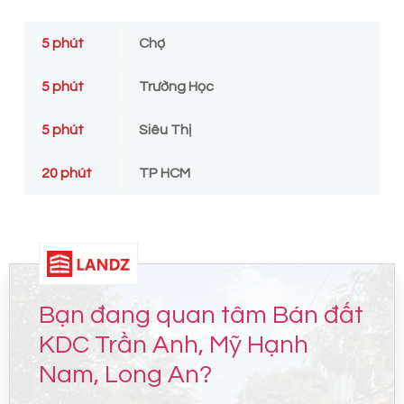
5 phút
Chợ
5 phút
Trường Học
5 phút
Siêu Thị
20 phút
TP HCM
Bạn đang quan tâm Bán đất
KDC Trần Anh, Mỹ Hạnh
Nam, Long An?