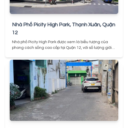
Nhà Phố Picity High Park, Thạnh Xuân, Quận
12
Nhà phố Picity High Park được xem là biểu tượng của
phong cách sống cao cấp tại Quận 12, với số lượng giới
hạn chỉ 36 căn nhà, thể hiện đẳng cấp riêng biệt của chủ
nhân.
Được thiết kế theo phong cách Châu Âu tinh tế,
mỗi căn nhà phố tại đây không chỉ mang nét kiến trúc
sang trọng mà còn nằm trong lòng dự án Picity High
Park, nơi tích hợp vô số tiện ích đẳng cấp, mang đến một
không gian sống hoàn hảo và tiện nghi