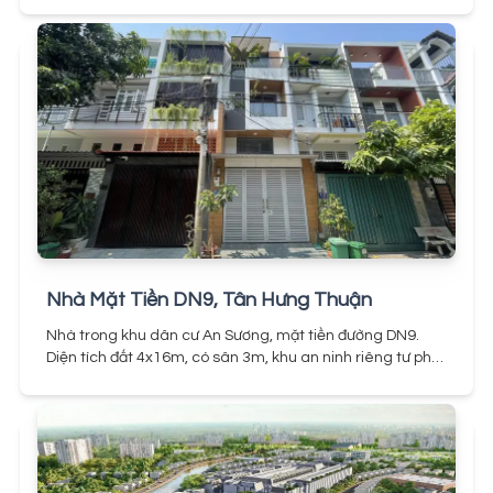
Nhà Mặt Tiền DN9, Tân Hưng Thuận
Nhà trong khu dân cư An Sương, mặt tiền đường DN9.
Diện tích đất 4x16m, có sân 3m, khu an ninh riêng tư phù
hợp mọi loại hình ở hay kinh doanh. Giá bán tốt so với khu
vực, nhà hoàn công đầy đủ, sổ hồng riêng.