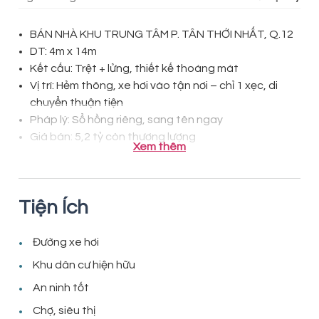
BÁN NHÀ KHU TRUNG TÂM P. TÂN THỚI NHẤT, Q.12
DT: 4m x 14m
Kết cấu: Trệt + lửng, thiết kế thoáng mát
Vị trí: Hẻm thông, xe hơi vào tận nơi – chỉ 1 xẹc, di
chuyển thuận tiện
Pháp lý: Sổ hồng riêng, sang tên ngay
Giá bán: 5,2 tỷ còn thương lượng
Xem thêm
Tiện Ích
Đường xe hơi
Khu dân cư hiện hữu
An ninh tốt
Chợ, siêu thị