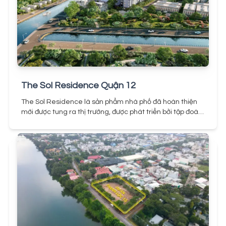
The Sol Residence Quận 12
The Sol Residence là sản phẩm nhà phố đã hoàn thiện
mới được tung ra thị trường, được phát triển bởi tập đoàn
Thành Đô là đơn vị chuyên về phân khúc nhà phố cao
cấp xây sẵn.
Với độ hoàn thiện đẹp và chỉnh chu, đi kèm
pháp lý cao nhất sổ hồng riêng sẵn mỗi căn. The Sol
Residence được dự đoán sẽ là sản phẩm hút khách
trong năm 2022 tại khu vực Thạnh Xuân Quận 12.
Mặt
bằng The Sol Residence Thạnh Xuân 38
Mặt bằng The
Sol Residence
Với tổng diện tích mặt bằng 10.000m2
của khu nhà phố The Sol Residence được phân chia khá
hợp lý khi có đủ công năng tiện ích: công viên, khu thương
mại, khu vui chơi trẻ em.
106 là số lượng nhà phố bên
trong dự án, đảm bảo số lượng không quá dày, có nhiều