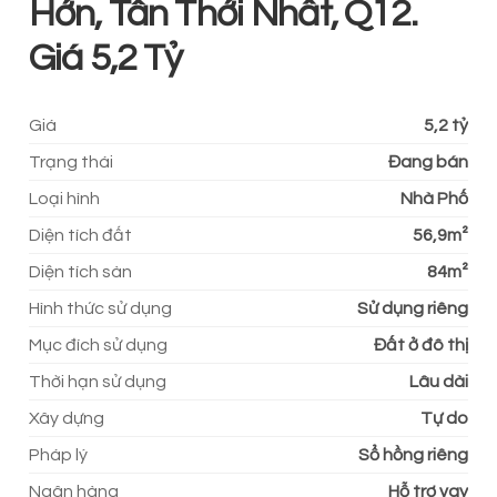
Hớn, Tân Thới Nhất, Q12.
Giá 5,2 Tỷ
Giá
5,2 tỷ
Trạng thái
Đang bán
Loại hình
Nhà Phố
Diện tích đất
56,9m²
Diện tích sàn
84m²
Hình thức sử dụng
Sử dụng riêng
Mục đích sử dụng
Đất ở đô thị
Thời hạn sử dụng
Lâu dài
Xây dựng
Tự do
Pháp lý
Sổ hồng riêng
Ngân hàng
Hỗ trợ vay