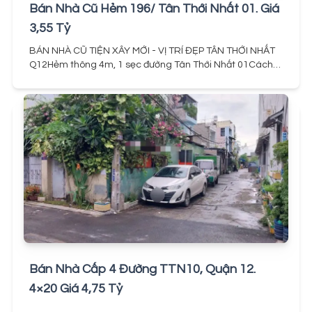
Bán Nhà Cũ Hẻm 196/ Tân Thới Nhất 01. Giá
3,55 Tỷ
BÁN NHÀ CŨ TIỆN XÂY MỚI - VỊ TRÍ ĐẸP TÂN THỚI NHẤT
Q12Hẻm thông 4m, 1 sẹc đường Tân Thới Nhất 01Cách
Trường Chinh – nhà thờ, chợ Lạc Quang chỉ 300mDT:
3,5m x 12m (hơn 40m², xây dựng đủ)Pháp lý: Sổ hồng
2025, rõ ràng minh bạch- Khu dân cư an ninh, tiện mua
xây mới, an cư lâu dài hoặc đầu tư.Giá bán: 3,55 tỷ
(thương lượng cho khách thiện chí)Hỗ trợ vay ngân hàng
80%
Bán Nhà Cấp 4 Đường TTN10, Quận 12.
4×20 Giá 4,75 Tỷ