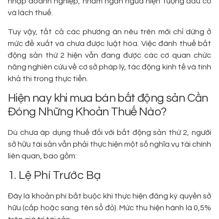
nhập doanh nghiệp, nhằm ngăn ngừa hiện tượng đầu cơ
và lách thuế.
Tuy vậy, tất cả các phương án nêu trên mới chỉ dừng ở
mức đề xuất và chưa được luật hóa. Việc đánh thuế bất
động sản thứ 2 hiện vẫn đang được các cơ quan chức
năng nghiên cứu về cơ sở pháp lý, tác động kinh tế và tính
khả thi trong thực tiễn.
Hiện nay khi mua bán bất động sản Cần
Đóng Những Khoản Thuế Nào?
Dù chưa áp dụng thuế đối với bất động sản thứ 2, người
sở hữu tài sản vẫn phải thực hiện một số nghĩa vụ tài chính
liên quan, bao gồm:
1. Lệ Phí Trước Bạ
Đây là khoản phí bắt buộc khi thực hiện đăng ký quyền sở
hữu (cấp hoặc sang tên sổ đỏ). Mức thu hiện hành là 0,5%