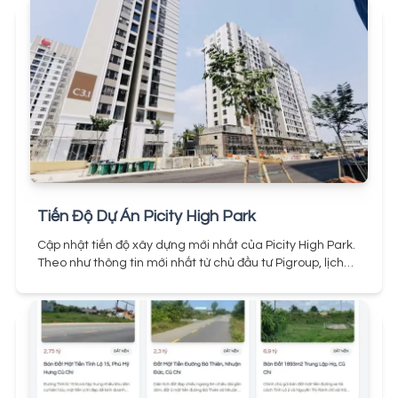
Tiến Độ Dự Án Picity High Park
Cập nhật tiến độ xây dựng mới nhất của Picity High Park.
Theo như thông tin mới nhất từ chủ đầu tư Pigroup, lịch
bàn giao dự kiến các Block còn lại tại căn hộ Picity High
Park như sau:
Vào tháng 12 năm 2022 sẽ bàn giao Block
Park 4Vào tháng 3 năm 2023 sẽ bàn giao Block Park
1Vào tháng 8 năm 2023 sẽ bàn giao Block Park 2
Hiện
nay các Block Park 3 và Park 5 đã được bàn giao hoàn
tất cho tất cả cư dân, tiện ích đã đưa vào hoạt động đầy
đủ.
https://www.youtube.com/watch?v=2DOSjxnxmXM