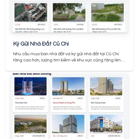
Hiện nay chủ đầu tư Pigroup đang triển khai đúng tiến độ
Picity High Park Quận 12. Đã có 3 Block được đưa vào sử
dụng, hoạt động ổn định. Cư dân dự án rất hài lòng về
tiến độ xây dựng, chất lượng bàn giao và tiện ích tại Picity
Quận 12.
Ký Gửi Nhà Đất Củ Chi
Nhu cầu mua bán nhà đất và ký gửi nhà đất tại Củ Chi
tăng cao hơn, lượng tìm kiếm về khu vực cũng tăng lên.
Để đáp ứng nhu cầu của khách hàng và môi giới,
Landz.vn đã tạo ra chuyên mục Ký Gửi Bất Động Sản Củ
Chi.
Khi ký gửi nhà đất tại Landz, khách hàng sẽ được hỗ
trợ tốt nhất và kết nối với môi giới. Để biết thêm chi tiết về
cách gửi bán nhà đất Củ Chi, quý khách hàng vui lòng
xem hướng dẫn trên bài viết.
Ký gửi đất Củ Chi tại Landz
Hiện nay, việc đăng tin quảng cáo mua bán bất động sản
trên các trang web đã phổ biến và được sử dụng rộng
rãi. Tuy nhiên, việc đăng tin đòi hỏi mức chi phí khá cao,
với mức giá từ vài chục ngàn cho mỗi tin quảng cáo
trong khoảng thời gian ngắn ngày.
Những tin đăng này
thường không có hiệu quả nếu người bán không hiểu giá