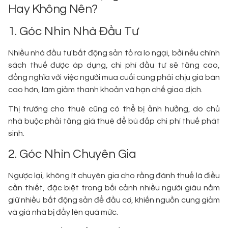
Hay Không Nên?
1. Góc Nhìn Nhà Đầu Tư
Nhiều nhà đầu tư bất động sản tỏ ra lo ngại, bởi nếu chính
sách thuế được áp dụng, chi phí đầu tư sẽ tăng cao,
đồng nghĩa với việc người mua cuối cùng phải chịu giá bán
cao hơn, làm giảm thanh khoản và hạn chế giao dịch.
Thị trường cho thuê cũng có thể bị ảnh hưởng, do chủ
nhà buộc phải tăng giá thuê để bù đắp chi phí thuế phát
sinh.
2. Góc Nhìn Chuyên Gia
Ngược lại, không ít chuyên gia cho rằng đánh thuế là điều
cần thiết, đặc biệt trong bối cảnh nhiều người giàu nắm
giữ nhiều bất động sản để đầu cơ, khiến nguồn cung giảm
và giá nhà bị đẩy lên quá mức.