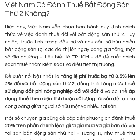
Việt Nam Có Đánh Thuế Bất Động Sản
Thứ 2 Không?
Hiện nay, Việt Nam vẫn chưa ban hành quy định chính
thức về việc đánh thuế đối với bất động sản thứ 2. Tuy
nhiên, trước tình trạng đầu cơ và nhu cầu sở hữu nhiều
bất động sản tại các đô thị lớn ngày càng gia tăng, một
số địa phương – tiêu biểu là TP.HCM – đã đề xuất chính
sách thuế nhằm kiểm soát và điều tiết thị trường.
Đề xuất nổi bật nhất là
tăng lệ phí trước bạ từ 0,5% lên
2% đối với bất động sản thứ 2
, đồng thời
tăng mức thuế
sử dụng đất phi nông nghiệp đối với đất ở
và có thể
áp
dụng thuế theo diện tích hoặc số lượng tài sản
để tạo sự
công bằng giữa người sở hữu một và nhiều tài sản.
Một số chuyên gia cũng đề cập đến phương án
đánh thuế
20% trên phần chênh lệch giữa giá mua và giá bán
đối với
tài sản bất động sản thứ hai – tương tự như thuế thu