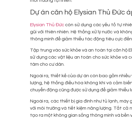
môi trường tự nhiên.
Dự án căn hộ Elysian Thủ Đức áp
Elysian Thủ Đức
còn sử dụng các yếu tố tự nhi
gũi với thiên nhiên. Hệ thống xử lý nước và khôn
thông minh để giảm thiểu tác động tiêu cực đến 
Tập trung vào sức khỏe và an toàn tại căn hộ E
sử dụng các vật liệu an toàn cho sức khỏe và 
tâm cho cư dân.
Ngoài ra, thiết kế của dự án còn bao gồm nhiều
lượng, hệ thống điều hòa không khí và cảm biến
chuyển động cũng được sử dụng để giảm thiểu l
Ngoài ra, các thiết bị gia đình như tủ lạnh, má
với môi trường và tiết kiệm năng lượng. Tất cả
tạo ra một không gian sống thông minh và bền 