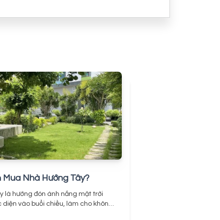
 Mua Nhà Hướng Tây?
 là hướng đón ánh nắng mặt trời
c diện vào buổi chiều, làm cho không
 trong nhà luôn nóng hơn so với các