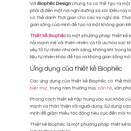
Với
Biophilic Design
chúng ta có thể tạo ra một
phải đi đến một nơi nghỉ dưỡng xa xôi. Điều này
có thể dành thời gian cho các kỳ nghỉ dài. T
gian sống của mình để tạo ra một không gian kết
Thiết kế Biophilic
là một phương pháp thiết kế k
nối mạnh mẽ với thiên nhiên và tối ưu hóa sức k
yếu tố tự nhiên như ánh sáng, không khí trong là
liệu tự nhiên khác để tạo ra không gian sống m
Ứng dụng của thiết kế Biophilic
Các ứng dụng của thiết kế Biophilic có thể th
biệt thự
, trung tâm thương mại,
căn hộ
, văn ph
Phong cách thiết kế tập trung vào sức khỏe củ
mạnh và thân thiện với người dùng. Sử dụng các
minh để giảm thiểu tác động tiêu cực đến môi tr
Thiết kế Biophilic là một phương pháp thiết kế