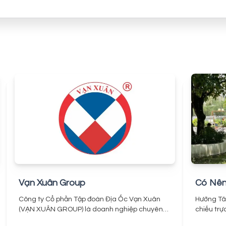
Vạn Xuân Group
Có Nên
Công ty Cổ phần Tập đoàn Địa Ốc Vạn Xuân
Hướng Tây
(VẠN XUÂN GROUP) là doanh nghiệp chuyên
chiếu trự
đầu tư, xây dựng và phát triển các dự án bất
không khí