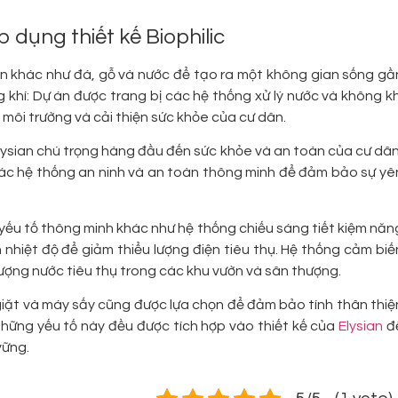
 dụng thiết kế Biophilic
ên khác như đá, gỗ và nước để tạo ra một không gian sống gầ
g khí: Dự án được trang bị các hệ thống xử lý nước và không kh
môi trường và cải thiện sức khỏe của cư dân.
lysian chú trọng hàng đầu đến sức khỏe và an toàn của cư dân
các hệ thống an ninh và an toàn thông minh để đảm bảo sự yê
 yếu tố thông minh khác như hệ thống chiếu sáng tiết kiệm năn
 nhiệt độ để giảm thiểu lượng điện tiêu thụ. Hệ thống cảm biế
ượng nước tiêu thụ trong các khu vườn và sân thượng.
y giặt và máy sấy cũng được lựa chọn để đảm bảo tính thân thiệ
 những yếu tố này đều được tích hợp vào thiết kế của
Elysian
đ
vững.