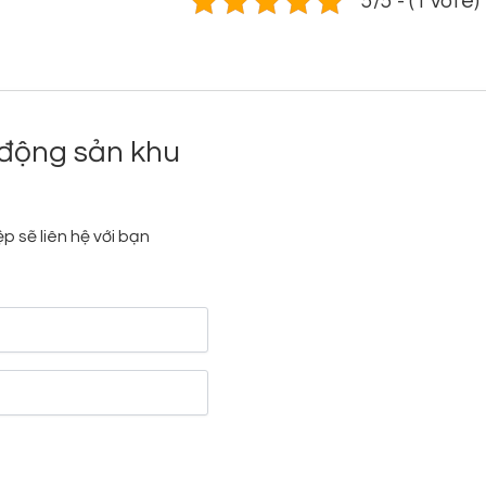
5/5 - (1 vote)
động sản khu
p sẽ liên hệ với bạn