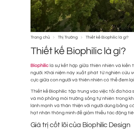
Trang chủ
Thị Trường
Thiết kế Biophilic là gì?
Thiết kế Biophilic là gì?
Biophilic
là sự kết hợp giữa thiên nhiên và kiến
người. Khái niệm này xuất phát từ nghiên cứu v
cực giữa con người và thiên nhiên có thể đem lại
Thiết kế Biophilic tập trung vào việc tối đa hóa
và mô phỏng môi trường sống tự nhiên trong k
lành mạnh và thân thiện với người dùng bằng c
hạt nhân thông minh để giảm thiểu tác động tiê
Giá trị cốt lõi của Biophilic Design