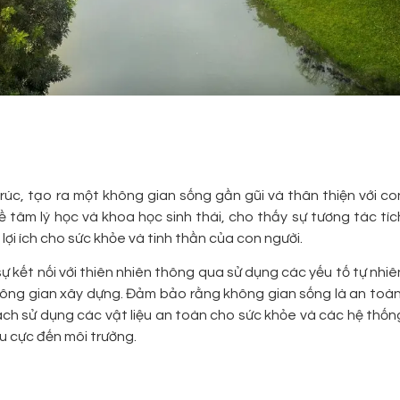
 trúc, tạo ra một không gian sống gần gũi và thân thiện với co
ề tâm lý học và khoa học sinh thái, cho thấy sự tương tác tíc
 lợi ích cho sức khỏe và tinh thần của con người.
 sự kết nối với thiên nhiên thông qua sử dụng các yếu tố tự nhiê
hông gian xây dựng. Đảm bảo rằng không gian sống là an toàn
ách sử dụng các vật liệu an toàn cho sức khỏe và các hệ thốn
u cực đến môi trường.