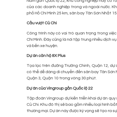
Nằm gần Quốc lộ 22, khu công nghiệp này có tổn
của các doanh nghiệp trong và ngoài nước. Khu
phố Hồ Chí Minh 25 km, sân bay Tân Sơn Nhất 15
Cầu vượt Củ Chi
Công trình này có vai trò quan trọng trong việ
Chí Minh. Đây cũng là nơi tập trung nhiều dịch 
và bến xe huyện.
Dự án căn hộ 8X Plus
Tọa lạc trên đường Trường Chinh, Quận 12, dự án 
có thể dễ dàng di chuyển đến sân bay Tân Sơn
Quận 3, Quận 10 trong vòng 30 phút.
Dự án của Vingroup gần Quốc lộ 22
Tập đoàn Vingroup dự kiến triển khai dự án qu
Củ Chi. Khu đô thị sẽ bao gồm nhiều loại hình b
thương mại. Dự án này được kỳ vọng sẽ tạo ra s