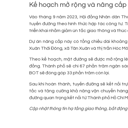
Kế hoạch mở rộng và nâng cấp 
Vào tháng 9 năm 2023, Hội đồng Nhân dân Th
tuyến đường theo hình thức hợp tác công tư. T
triển khai nhằm giảm ùn tắc giao thông và thúc
Dự án nâng cấp này có tổng chiều dài khoảng 
Xuân Thới Đông, xã Tân Xuân và thị trấn Hóc Mô
Theo kế hoạch, mặt đường sẽ được mở rộng lên
đồng. Thành phố sẽ chi 67 phần trăm ngân sác
BOT sẽ đóng góp 33 phần trăm còn lại.
Sau khi hoàn thành, tuyến đường sẽ kết nối trự
tắc và tăng cường khả năng vận chuyển hàng h
đường quan trọng kết nối từ Thành phố Hồ Chí M
Cập nhật thông tin hạ tầng giao thông, bất động 