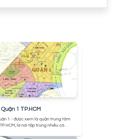
 Quận 1 TP.HCM
uận 1 - được xem là quận trung tâm
TP HCM, là nơi tập trung nhiều cơ
nh quyền, các lãnh sự quán các nước
a nhà cao tầng, trung tâm thương