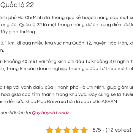
Quốc lộ 22
ành phố Hồ Chí Minh đã thông qua kế hoạch nâng cấp một s
rong đó, Quốc lộ 22 là một trong những dự án trọng điểm đượ
 đẩy giao thương.
9,1 km, đi qua nhiều khu vực như Quận 12, huyện Hóc Môn, x
n.
 khoảng 40 mét với tổng kinh phí đầu tư khoảng 3,6 nghìn t
h, trong khi các doanh nghiệp tham gia đầu tư theo mô hìn
c tiếp với Vành đai 3 của Thành phố Hồ Chí Minh, giúp giảm ù
óa giữa các tỉnh thành trong khu vực. Đây cũng sẽ là tuyế
inh đến cửa khẩu Mộc Bài và xa hơn là các nước ASEAN.
sản hữu ích tại
Quy hoạch Landz
.
5/5 - (12 votes)