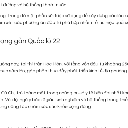
t đường và hệ thống thoát nước.
ồng, trong đó một phần sẽ được sử dụng để xây dựng các làn x
xem xét các phương án đầu tư phù hợp nhằm tối ưu hiệu quả s
rọng gần Quốc lộ 22
ường này, tại thị trấn Hóc Môn, với tổng vốn đầu tư khoảng 25
mua sắm lớn, góp phần thúc đẩy phát triển kinh tế địa phương.
Củ Chi, trở thành một trong những cơ sở y tế hiện đại nhất kh
 Với đội ngũ y bác sĩ giàu kinh nghiệm và hệ thống trang thiế
 trong công tác chăm sóc sức khỏe cộng đồng.