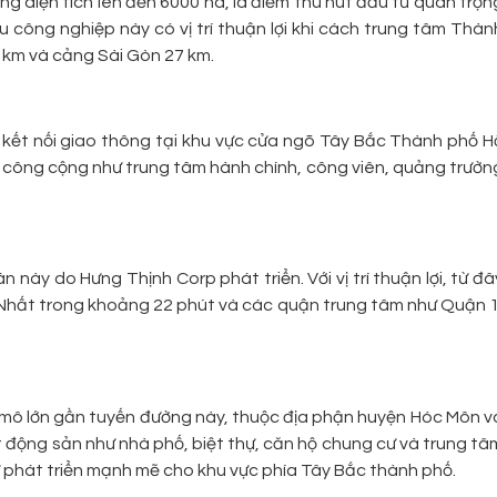
g diện tích lên đến 6000 ha, là điểm thu hút đầu tư quan trọn
 công nghiệp này có vị trí thuận lợi khi cách trung tâm Thàn
 km và cảng Sài Gòn 27 km.
c kết nối giao thông tại khu vực cửa ngõ Tây Bắc Thành phố H
vụ công cộng như trung tâm hành chính, công viên, quảng trườn
này do Hưng Thịnh Corp phát triển. Với vị trí thuận lợi, từ đâ
 Nhất trong khoảng 22 phút và các quận trung tâm như Quận 1
y mô lớn gần tuyến đường này, thuộc địa phận huyện Hóc Môn v
ất động sản như nhà phố, biệt thự, căn hộ chung cư và trung tâ
ự phát triển mạnh mẽ cho khu vực phía Tây Bắc thành phố.