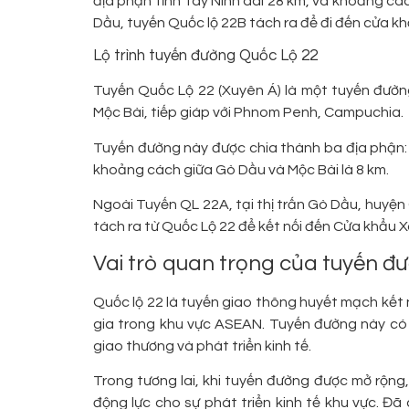
địa phận tỉnh Tây Ninh dài 28 km, và khoảng các
Dầu, tuyến Quốc lộ 22B tách ra để đi đến cửa k
Lộ trình tuyến đường Quốc Lộ 22
Tuyến Quốc Lộ 22 (Xuyên Á) là một tuyến đườn
Mộc Bài, tiếp giáp với Phnom Penh, Campuchia.
Tuyến đường này được chia thành ba địa phận: T
khoảng cách giữa Gò Dầu và Mộc Bài là 8 km.
Ngoài Tuyến QL 22A, tại thị trấn Gò Dầu, huyệ
tách ra từ Quốc Lộ 22 để kết nối đến Cửa khẩu X
Vai trò quan trọng của tuyến đ
Quốc lộ 22 là tuyến giao thông huyết mạch kết 
gia trong khu vực ASEAN. Tuyến đường này có 
giao thương và phát triển kinh tế.
Trong tương lai, khi tuyến đường được mở rộng,
động lực cho sự phát triển kinh tế khu vực. Đã