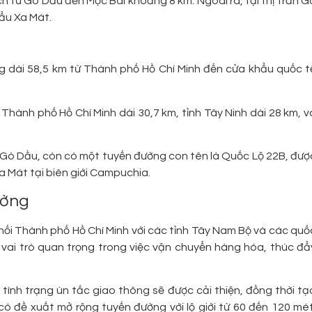
h từ Gò Dầu đến Mộc Bài khoảng 8 km. Ngoài ra, tại thị trấn G
hẩu Xa Mát.
g dài 58,5 km từ Thành phố Hồ Chí Minh đến cửa khẩu quốc t
hành phố Hồ Chí Minh dài 30,7 km, tỉnh Tây Ninh dài 28 km, v
n Gò Dầu, còn có một tuyến đường con tên là Quốc Lộ 22B, đượ
a Mát tại biên giới Campuchia.
ường
nối Thành phố Hồ Chí Minh với các tỉnh Tây Nam Bộ và các quố
vai trò quan trọng trong việc vận chuyển hàng hóa, thúc đẩ
 tình trạng ùn tắc giao thông sẽ được cải thiện, đồng thời tạ
 có đề xuất mở rộng tuyến đường với lộ giới từ 60 đến 120 mét