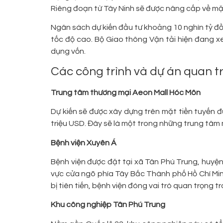
Riêng đoạn từ Tây Ninh sẽ được nâng cấp về mặ
Ngân sách dự kiến đầu tư khoảng 10 nghìn tỷ đ
tốc độ cao. Bộ Giao thông Vận tải hiện đang 
dụng vốn.
Các công trình và dự án quan t
Trung tâm thương mại Aeon Mall Hóc Môn
Dự kiến sẽ được xây dựng trên mặt tiền tuyến đ
triệu USD. Đây sẽ là một trong những trung tâm 
Bệnh viện Xuyên Á
Bệnh viện được đặt tại xã Tân Phú Trung, huyện 
vực cửa ngõ phía Tây Bắc Thành phố Hồ Chí Minh.
bị tiên tiến, bệnh viện đóng vai trò quan trọng
Khu công nghiệp Tân Phú Trung