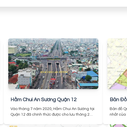
Hầm Chui An Sương Quận 12
Bản Đồ
Vào tháng 7 năm 2020, Hầm Chui An Sương tại
Bản đồ Q
Quận 12 đã chính thức được cho lưu thông 2
nhất của 
làn xe mỗi hầm (2 Hầm), và đây là một dự án
quan chí
trọng điểm của thành phố Hồ Chí Minh. Đây là
và các tò