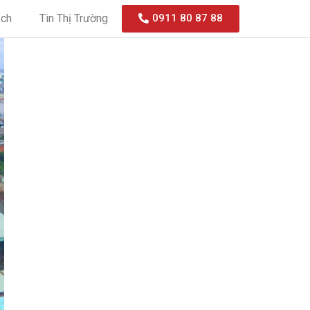
ạch
Tin Thị Trường
0911 80 87 88