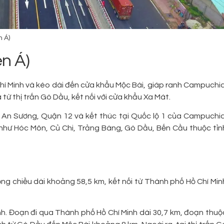
 Á)
n Á)
í Minh và kéo dài đến cửa khẩu Mộc Bài, giáp ranh Campuchia
từ thị trấn Gò Dầu, kết nối với cửa khẩu Xa Mát.
 An Sương, Quận 12 và kết thúc tại Quốc lộ 1 của Campuchia
c như Hóc Môn, Củ Chi, Trảng Bàng, Gò Dầu, Bến Cầu thuộc tỉn
ổng chiều dài khoảng 58,5 km, kết nối từ Thành phố Hồ Chí Min
h. Đoạn đi qua Thành phố Hồ Chí Minh dài 30,7 km, đoạn thuộ