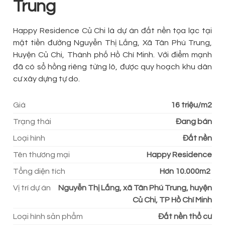
Trung
Happy Residence Củ Chi là dự án đất nền tọa lạc tại
mặt tiền đường Nguyễn Thị Lắng, Xã Tân Phú Trung,
Huyện Củ Chi, Thành phố Hồ Chí Minh. Với điểm mạnh
đã có sổ hồng riêng từng lô, được quy hoạch khu dân
cư xây dựng tự do.
Giá
16 triệu/m2
Trạng thái
Đang bán
Loại hình
Đất nền
Tên thương mại
Happy Residence
Tổng diện tích
Hơn 10.000m2
Vị trí dự án
Nguyễn Thị Lắng, xã Tân Phú Trung, huyện
Củ Chi, TP Hồ Chí Minh
Loại hình sản phẩm
Đất nền thổ cư