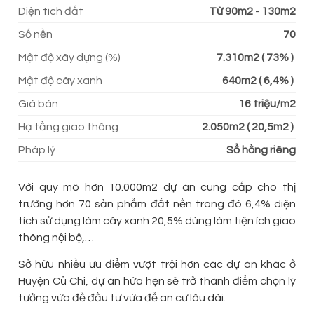
Diện tích đất
Từ 90m2 - 130m2
Số nền
70
Mật độ xây dựng (%)
7.310m2 ( 73% )
Mật độ cây xanh
640m2 ( 6,4% )
Giá bán
16 triệu/m2
Hạ tầng giao thông
2.050m2 ( 20,5m2 )
Pháp lý
Sổ hồng riêng
Với quy mô hơn 10.000m2 dự án cung cấp cho thị
trường hơn 70 sản phẩm đất nền trong đó 6,4% diện
tích sử dụng làm cây xanh 20,5% dùng làm tiện ích giao
thông nội bộ,…
Sở hữu nhiều ưu điểm vượt trội hơn các dự án khác ở
Huyện Củ Chi, dự án hứa hẹn sẽ trở thành điểm chọn lý
tưởng vừa để đầu tư vừa để an cư lâu dài.