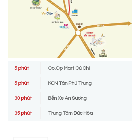
tiện di chuyển qua các quận huyện, trung tâm lân cận
như: đường Hồ Văng Tắng, tuyến đường QL 22, Hương
lộ 2 và tỉnh lộ 8, tỉnh lộ 9,…
Di chuyển đến trung tâm TP. Hồ Chí Minh chỉ chưa đầy
30p, tới sân bay Tân Sơn Nhất chỉ khoảng 20 phút qua
các quận Tân Bình, Tân Phú dễ dàng. Ngoài ra, từ khu
dân cư Happy Residence đến:
Co.op mart Củ Chi chỉ hơn 10 phút
5 phút
Co.op Mart Củ Chi
Bệnh viện đa khoa huyện Củ Chi, bệnh viện quốc tế
Xuyên Á khoảng 15 phút
5 phút
KCN Tân Phú Trung
Bến xe An Sương, bến xe Củ Chi 30 phút di chuyển
Cách trung tâm Đức Hòa, Long An 40p
30 phút
Bến Xe An Sương
Liền kề các khu công nghiệp trọng điểm KCN Tân Phú
Trung, Tân Quy và KCN Tây Bắc
35 phút
Trung Tâm Đức Hòa
Tiện ích ngoại khu gần đất nền Happy
Residence