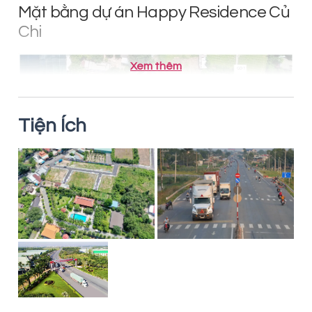
Mặt bằng dự án Happy Residence Củ
Chi
Xem thêm
Tiện Ích
Happy Residence Nguyễn Thị Lắng
là một trong số ít
dự án được chủ đầu tư cam kết hoàn thiện cơ sở hạ
tầng hoàn thiện y như phối cảnh đường rộng 8m đến