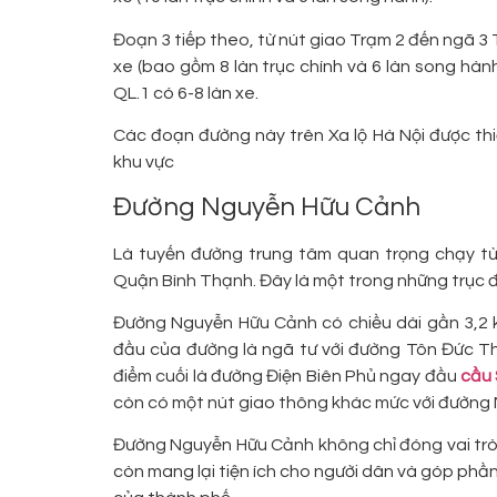
Đoạn 3 tiếp theo, từ nút giao Trạm 2 đến ngã 3 T
xe (bao gồm 8 làn trục chính và 6 làn song hàn
QL.1 có 6-8 làn xe.
Các đoạn đường này trên Xa lộ Hà Nội được thi
khu vực
Đường Nguyễn Hữu Cảnh
Là tuyến đường trung tâm quan trọng chạy t
Quận Bình Thạnh. Đây là một trong những trục đ
Đường Nguyễn Hữu Cảnh có chiều dài gần 3,2 
đầu của đường là ngã tư với đường Tôn Đức Th
điểm cuối là đường Điện Biên Phủ ngay đầu
cầu 
còn có một nút giao thông khác mức với đường
Đường Nguyễn Hữu Cảnh không chỉ đóng vai trò 
còn mang lại tiện ích cho người dân và góp phần