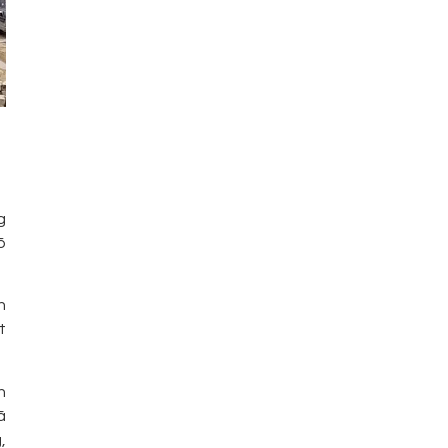
g
õ
n
t
n
ã
,