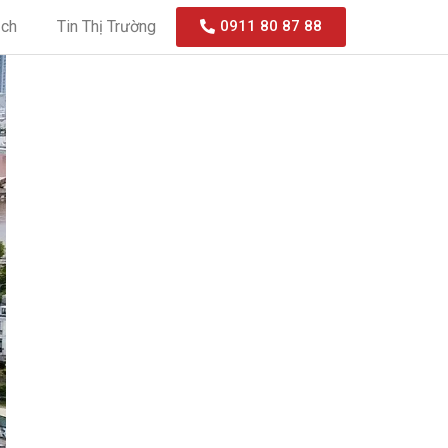
ạch
Tin Thị Trường
0911 80 87 88