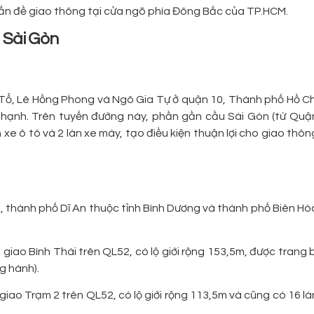
vấn đề giao thông tại cửa ngõ phía Đông Bắc của TP.HCM.
 Sài Gòn
i Tổ, Lê Hồng Phong và Ngô Gia Tự ở quận 10, Thành phố Hồ Ch
Thạnh. Trên tuyến đường này, phần gần cầu Sài Gòn (từ Quậ
xe ô tô và 2 làn xe máy, tạo điều kiện thuận lợi cho giao thôn
, thành phố Dĩ An thuộc tỉnh Bình Dương và thành phố Biên Hò
giao Bình Thái trên QL52, có lộ giới rộng 153,5m, được trang b
g hành).
giao Trạm 2 trên QL52, có lộ giới rộng 113,5m và cũng có 16 là