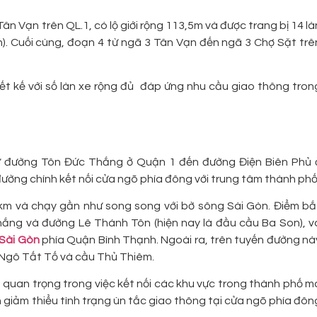
ân Vạn trên QL.1, có lộ giới rộng 113,5m và được trang bị 14 là
h). Cuối cùng, đoạn 4 từ ngã 3 Tân Vạn đến ngã 3 Chợ Sặt trê
ết kế với số làn xe rộng đủ đáp ứng nhu cầu giao thông tron
ừ đường Tôn Đức Thắng ở Quận 1 đến đường Điện Biên Phủ 
ường chính kết nối cửa ngõ phía đông với trung tâm thành phố
km và chạy gần như song song với bờ sông Sài Gòn. Điểm bắ
ắng và đường Lê Thánh Tôn (hiện nay là đầu cầu Ba Son), v
Sài Gòn
phía Quận Bình Thạnh. Ngoài ra, trên tuyến đường nà
 Ngô Tất Tố và cầu Thủ Thiêm.
quan trọng trong việc kết nối các khu vực trong thành phố m
 giảm thiểu tình trạng ùn tắc giao thông tại cửa ngõ phía đôn