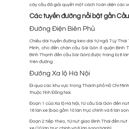
cây cầu đã giải quyết một cách toàn diện các 
Các tuyến đường nổi bật gần Cầu
Đường Điện Biên Phủ
Chiều dài tuyến đường kéo dài từ ngã 7 Lý Thá
Minh, cho đến chân cầu Sài Gòn ở quận Bình 
Bình Thạnh đến cầu Sài Gòn) được trang bị 6 làn 
trên đường.
Đường Xa lộ Hà Nội
Đi qua các khu vực trong Thành phố Hồ Chí Minh
thuộc tỉnh Đồng Nai.
Đoạn 1 của Xa lộ Hà Nội, từ cầu Sài Gòn đến nút 
16 làn xe (bao gồm 10 làn trục chính và 6 làn son
Đoạn 2 tiếp theo, từ nút giao Bình Thái đến nút 
xe (10 làn trục chính và 6 làn song hành).