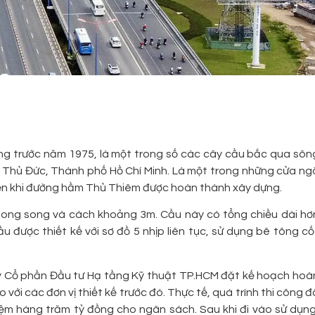
ảng trước năm 1975, là một trong số các cây cầu bắc qua sôn
ố Thủ Đức, Thành phố Hồ Chí Minh. Là một trong những cửa ng
đến khi đường hầm Thủ Thiêm được hoàn thành xây dựng.
song song và cách khoảng 3m. Cầu này có tổng chiều dài hơ
 được thiết kế với sơ đồ 5 nhịp liên tục, sử dụng bê tông cố
y Cổ phần Đầu tư Hạ tầng Kỹ thuật TP.HCM đặt kế hoạch hoà
 với các đơn vị thiết kế trước đó. Thực tế, quá trình thi công đ
iệm hàng trăm tỷ đồng cho ngân sách. Sau khi đi vào sử dụng