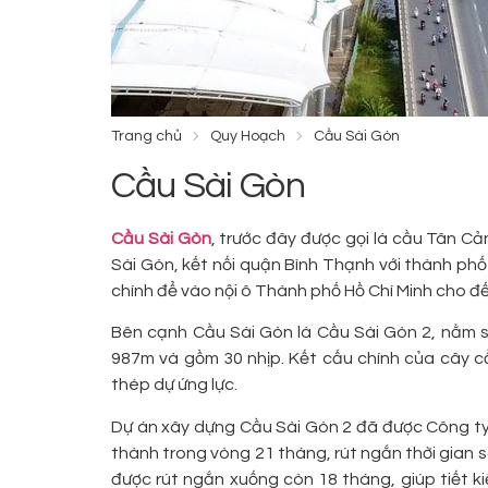
Trang chủ
Quy Hoạch
Cầu Sài Gòn
Cầu Sài Gòn
Cầu Sài Gòn
, trước đây được gọi là cầu Tân C
Sài Gòn, kết nối quận Bình Thạnh với thành ph
chính để vào nội ô Thành phố Hồ Chí Minh cho 
Bên cạnh Cầu Sài Gòn là Cầu Sài Gòn 2, nằm 
987m và gồm 30 nhịp. Kết cấu chính của cây cầu
thép dự ứng lực.
Dự án xây dựng Cầu Sài Gòn 2 đã được Công t
thành trong vòng 21 tháng, rút ngắn thời gian so
được rút ngắn xuống còn 18 tháng, giúp tiết k