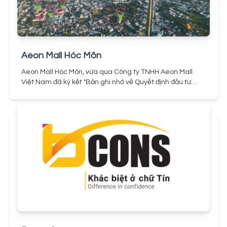
Aeon Mall Hóc Môn
Aeon Mall Hóc Môn, vừa qua Công ty TNHH Aeon Mall
Việt Nam đã ký kết "Bản ghi nhớ về Quyết định đầu tư
Trung tâm thương mại tại tỉnh Đồng Nai" với Uỷ ban nhân
dân tỉnh Đồng Nai và "Bản thỏa thuận đầu tư" với Uỷ Ban
Nhân Dân huyện Hóc Môn.
Bản thỏa thuận đầu tư với
UBND Huyện Hóc Môn được ký kết tại "Hội nghị xúc tiến
đầu tư vào Huyện Hóc Môn và Huyện Củ Chi năm 2022"
trước sự chứng kiến của các quan chức cấp cao của
Chính phủ Việt Nam. Aeon Mall Hoc Mon sẽ được đặt tại
mặt tiền đường Quốc Lộ 22, thị trấn Hóc Môn, Tp Hcm.
Dưới góc nhìn của Aeon Mall, huyện Hóc Môn là một khu
vực có tiềm năng phát triển mạnh mẽ và thu hút sự quan
tâm của nhiều nhà đầu tư, đặc biệt là trong bối cảnh
Thành phố Hồ Chí Minh đang có xu hướng phát triển đô
thị mở rộng.
Với quỹ đất rộng lớn và môi trường tự nhiên
phong phú, khu vực này có thể trở thành trung tâm kinh