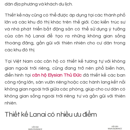
dân địa phương và khách du lịch.
Thiết kế này cũng có thể được áp dụng tại các thành phố
lớn và các khu đô thị khác trên thế giới. Các kiến trúc sư
và nhà phát triển bất động sản có thể sử dụng ý tưởng
của căn hộ Lanai để tạo ra những không gian sống
thoáng đãng, gần gũi với thiên nhiên cho cư dân trong
các khu đô thị.
Tại Việt Nam các căn hộ có thiết kế tương tự với không
gian ngoài trời riêng, cũng đang trở nên phổ biến hơn,
điển hình tại
căn hộ Elysian Thủ Đức
đã thiết kế các ban
công rộng lớn, sân vườn riêng hoặc các hành lang kết nối
không gian ngoài trời giữa các phòng, giúp cho cư dân có
không gian sống ngoài trời riêng tư và gần gũi với thiên
nhiên.
Thiết kế Lanai có nhiều ưu điểm