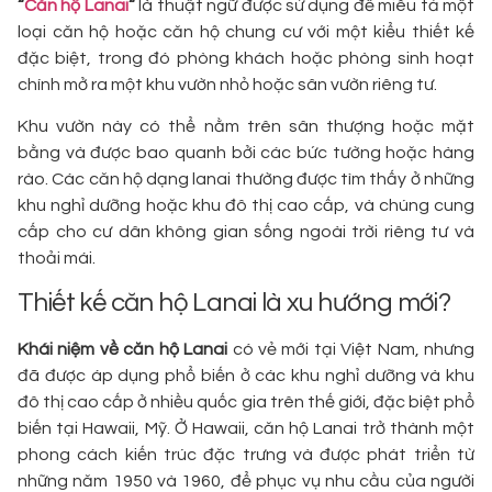
“
Căn hộ Lanai
“
là thuật ngữ được sử dụng để miêu tả một
loại căn hộ hoặc căn hộ chung cư với một kiểu thiết kế
đặc biệt, trong đó phòng khách hoặc phòng sinh hoạt
chính mở ra một khu vườn nhỏ hoặc sân vườn riêng tư.
Khu vườn này có thể nằm trên sân thượng hoặc mặt
bằng và được bao quanh bởi các bức tường hoặc hàng
rào. Các căn hộ dạng lanai thường được tìm thấy ở những
khu nghỉ dưỡng hoặc khu đô thị cao cấp, và chúng cung
cấp cho cư dân không gian sống ngoài trời riêng tư và
thoải mái.
Thiết kế căn hộ Lanai là xu hướng mới?
Khái niệm về căn hộ Lanai
có vẻ mới tại Việt Nam, nhưng
đã được áp dụng phổ biến ở các khu nghỉ dưỡng và khu
đô thị cao cấp ở nhiều quốc gia trên thế giới, đặc biệt phổ
biến tại Hawaii, Mỹ. Ở Hawaii, căn hộ Lanai trở thành một
phong cách kiến trúc đặc trưng và được phát triển từ
những năm 1950 và 1960, để phục vụ nhu cầu của người