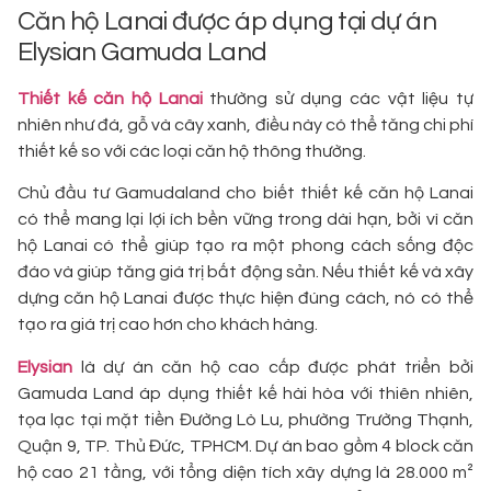
Căn hộ Lanai được áp dụng tại dự án
Elysian Gamuda Land
Thiết kế căn hộ Lanai
thường sử dụng các vật liệu tự
nhiên như đá, gỗ và cây xanh, điều này có thể tăng chi phí
thiết kế so với các loại căn hộ thông thường.
Chủ đầu tư Gamudaland cho biết thiết kế căn hộ Lanai
có thể mang lại lợi ích bền vững trong dài hạn, bởi vì căn
hộ Lanai có thể giúp tạo ra một phong cách sống độc
đáo và giúp tăng giá trị bất động sản. Nếu thiết kế và xây
dựng căn hộ Lanai được thực hiện đúng cách, nó có thể
tạo ra giá trị cao hơn cho khách hàng.
Elysian
là dự án căn hộ cao cấp được phát triển bởi
Gamuda Land áp dụng thiết kế hài hòa với thiên nhiên,
tọa lạc tại mặt tiền Đường Lò Lu, phường Trường Thạnh,
Quận 9, TP. Thủ Đức, TPHCM. Dự án bao gồm 4 block căn
hộ cao 21 tầng, với tổng diện tích xây dựng là 28.000 m²